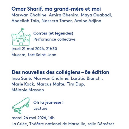
Omar Sharif, ma grand-mère et moi
Marwan Chahine,
Amira Ghenim,
Maya Ouabadi,
Abdellah Taïa,
Nassera Tamer,
Amine Adjina
Contes (et légendes)
Perfomance collective
jeudi 21 mai 2026, 21h30
Mucem, fort Saint-Jean
Des nouvelles des collégiens – 8e édition
Insa Sané,
Marwan Chahine,
Lætitia Bianchi,
Marie Kock,
Marcus Malte,
Tim Dup,
Mélanie Masson
Oh la jeunesse !
Lecture
mardi 26 mai 2026, 14h
La Criée, Théâtre national de Marseille, salle Déméter