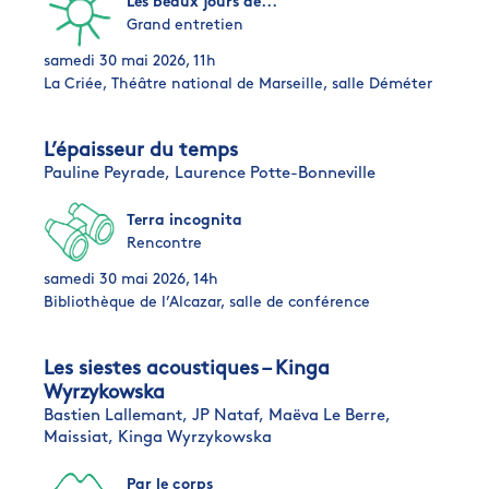
Les beaux jours de...
Grand entretien
samedi 30 mai 2026, 11h
La Criée, Théâtre national de Marseille, salle Déméter
L’épaisseur du temps
Pauline Peyrade,
Laurence Potte-Bonneville
Terra incognita
Rencontre
samedi 30 mai 2026, 14h
Bibliothèque de l’Alcazar, salle de conférence
Les siestes acoustiques – Kinga
Wyrzykowska
Bastien Lallemant,
JP Nataf,
Maëva Le Berre,
Maissiat,
Kinga Wyrzykowska
Par le corps