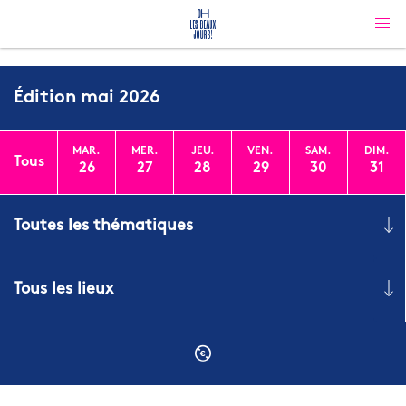
Édition
mai 2026
MAR.
MER.
JEU.
VEN.
SAM.
DIM.
Tous
26
27
28
29
30
31
Toutes les thématiques
Tous les lieux