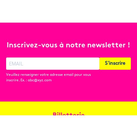
Inscrivez-vous à notre newsletter !
S'inscrire
Veuillez renseigner votre adresse email pour vous
inscrire. Ex. : abc@xyz.com
Billetterie
Réservez en ligne