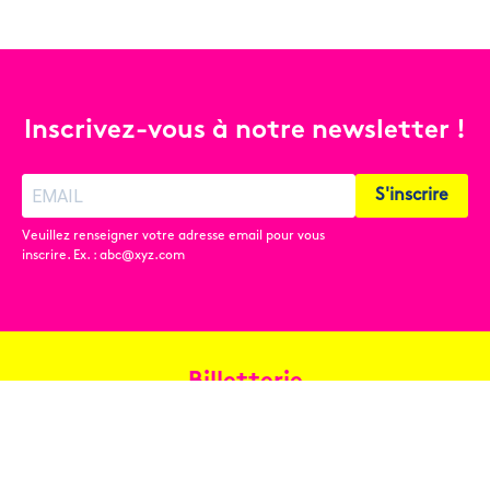
Inscrivez-vous à notre newsletter !
S'inscrire
Veuillez renseigner votre adresse email pour vous
inscrire. Ex. : abc@xyz.com
Billetterie
Réservez en ligne
Contact