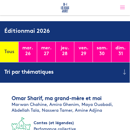
Édition
mai 2026
mar.
mer.
jeu.
ven.
sam.
dim.
Tous
26
27
28
29
30
31
Tri par thématiques
Omar Sharif, ma grand-mère et moi
Marwan Chahine,
Amira Ghenim,
Maya Ouabadi,
Abdellah Taïa,
Nassera Tamer,
Amine Adjina
Contes (et légendes)
Perfomance collective