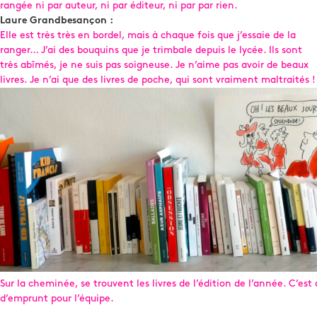
rangée ni par auteur, ni par éditeur, ni par par rien.
Laure Grandbesançon :
Elle est très très en bordel, mais à chaque fois que j’essaie de la
ranger… J’ai des bouquins que je trimbale depuis le lycée. Ils sont
très abîmés, je ne suis pas soigneuse. Je n’aime pas avoir de beaux
livres. Je n’ai que des livres de poche, qui sont vraiment maltraités !
Sur la cheminée, se trouvent les livres de l’édition de l’année. C’est 
d’emprunt pour l’équipe.