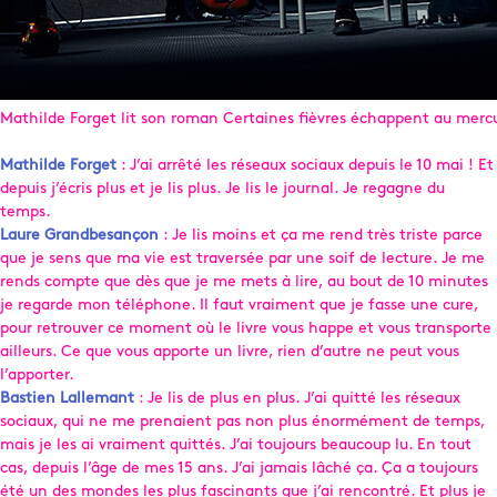
Mathilde Forget lit son roman Certaines fièvres échappent au merc
Mathilde Forget
: J’ai arrêté les réseaux sociaux depuis le 10 mai ! Et
depuis j’écris plus et je lis plus. Je lis le journal. Je regagne du
temps.
Laure Grandbesançon
: Je lis moins et ça me rend très triste parce
que je sens que ma vie est traversée par une soif de lecture. Je me
rends compte que dès que je me mets à lire, au bout de 10 minutes
je regarde mon téléphone. Il faut vraiment que je fasse une cure,
pour retrouver ce moment où le livre vous happe et vous transporte
ailleurs. Ce que vous apporte un livre, rien d’autre ne peut vous
l’apporter.
Bastien Lallemant
: Je lis de plus en plus. J’ai quitté les réseaux
sociaux, qui ne me prenaient pas non plus énormément de temps,
mais je les ai vraiment quittés. J’ai toujours beaucoup lu. En tout
cas, depuis l’âge de mes 15 ans. J’ai jamais lâché ça. Ça a toujours
été un des mondes les plus fascinants que j’ai rencontré. Et plus je