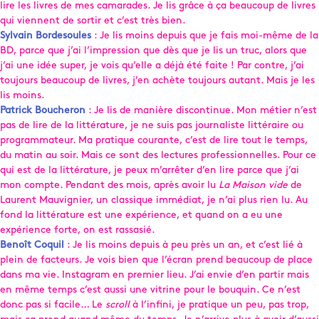
lire les livres de mes camarades. Je lis grâce à ça beaucoup de livres
qui viennent de sortir et c’est très bien.
Sylvain Bordesoules
: Je lis moins depuis que je fais moi-même de la
BD, parce que j’ai l’impression que dès que je lis un truc, alors que
j’ai une idée super, je vois qu’elle a déjà été faite ! Par contre, j’ai
toujours beaucoup de livres, j’en achète toujours autant. Mais je les
lis moins.
Patrick Boucheron
: Je lis de manière discontinue. Mon métier n’est
pas de lire de la littérature, je ne suis pas journaliste littéraire ou
programmateur. Ma pratique courante, c’est de lire tout le temps,
du matin au soir. Mais ce sont des lectures professionnelles. Pour ce
qui est de la littérature, je peux m’arrêter d’en lire parce que j’ai
mon compte. Pendant des mois, après avoir lu
La Maison vide
de
Laurent Mauvignier, un classique immédiat, je n’ai plus rien lu. Au
fond la littérature est une expérience, et quand on a eu une
expérience forte, on est rassasié.
Benoît Coquil
: Je lis moins depuis à peu près un an, et c’est lié à
plein de facteurs. Je vois bien que l’écran prend beaucoup de place
dans ma vie. Instagram en premier lieu. J’ai envie d’en partir mais
en même temps c’est aussi une vitrine pour le bouquin. Ce n’est
donc pas si facile… Le
scroll
à l’infini, je pratique un peu, pas trop,