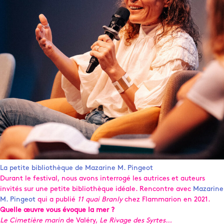
La petite bibliothèque de Mazarine M. Pingeot
Durant le festival, nous avons interrogé les autrices et auteurs
invités sur une petite bibliothèque idéale. Rencontre avec
Mazarine
M. Pingeot
qui a publié
11 quai Branly
chez Flammarion en 2021.
Quelle œuvre vous évoque la mer ?
Le Cimetière marin
de Valéry,
Le Rivage des Syrtes…