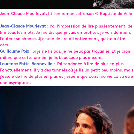
Jean-Claude Mourlevat, lit son roman Jefferson © Baptiste de Ville 
Jean-Claude Mourlevat
: J’ai l’impression de lire plus lentement, de
lire tous les mots. Je me dis que je vais en profiter, je vais donner à
l’auteur sa chance. Jj’essaie de lire attentivement, quitte à être
déçu.
Guillaume Poix
: Si je ne lis pas, je ne peux pas travailler. Et je crois
même que cette année, je lis beaucoup plus encore.
Laurence Potte-Bonneville
: J’ai tendance à lire de plus en plus.
Ponctuellement, il y a des tunnels où je lis un petit peu moins, mais
j’essaie de lire de plus en plus et j’espère que dans ma vie ça va être
une asymptote.