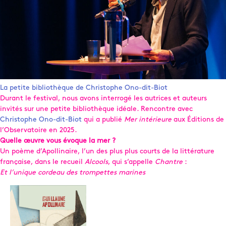
La petite bibliothèque de Christophe Ono-dit-Biot
Durant le festival, nous avons interrogé les autrices et auteurs
invités sur une petite bibliothèque idéale. Rencontre avec
Christophe Ono-dit-Biot
qui a publié
Mer intérieure
aux Éditions de
l’Observatoire en 2025.
Quelle œuvre vous évoque la mer ?
Un poème d’Apollinaire, l’un des plus plus courts de la littérature
française, dans le recueil
Alcools
, qui s’appelle
Chantre
:
Et l’unique cordeau des trompettes marines