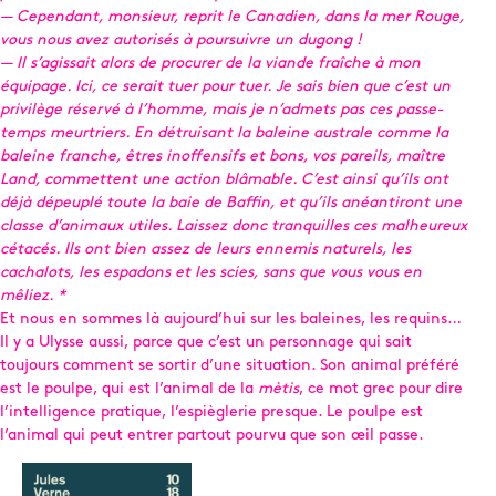
— Cependant, monsieur, reprit le Canadien, dans la mer Rouge,
vous nous avez autorisés à poursuivre un dugong !
— Il s’agissait alors de procurer de la viande fraîche à mon
équipage. Ici, ce serait tuer pour tuer. Je sais bien que c’est un
privilège réservé à l’homme, mais je n’admets pas ces passe-
temps meurtriers. En détruisant la baleine australe comme la
baleine franche, êtres inoffensifs et bons, vos pareils, maître
Land, commettent une action blâmable. C’est ainsi qu’ils ont
déjà dépeuplé toute la baie de Baffin, et qu’ils anéantiront une
classe d’animaux utiles. Laissez donc tranquilles ces malheureux
cétacés. Ils ont bien assez de leurs ennemis naturels, les
cachalots, les espadons et les scies, sans que vous vous en
mêliez. *
Et nous en sommes là aujourd’hui sur les baleines, les requins…
Il y a Ulysse aussi, parce que c’est un personnage qui sait
toujours comment se sortir d’une situation. Son animal préféré
est le poulpe, qui est l’animal de la
mètis
, ce mot grec pour dire
l’intelligence pratique, l’espièglerie presque. Le poulpe est
l’animal qui peut entrer partout pourvu que son œil passe.