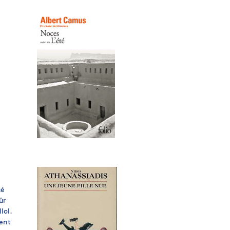
cé
ûr
lol.
ient