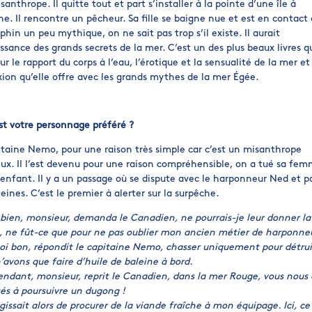
santhrope. Il quitte tout et part s’installer à la pointe d’une île à
ne. Il rencontre un pêcheur. Sa fille se baigne nue et est en contact
hin un peu mythique, on ne sait pas trop s’il existe. Il aurait
ssance des grands secrets de la mer. C’est un des plus beaux livres q
 sur le rapport du corps à l’eau, l’érotique et la sensualité de la mer et
ion qu’elle offre avec les grands mythes de la mer Égée.
st votre personnage préféré ?
itaine Nemo, pour une raison très simple car c’est un misanthrope
ux. Il l’est devenu pour une raison compréhensible, on a tué sa fe
 enfant. Il y a un passage où se dispute avec le harponneur Ned et p
eines. C’est le premier à alerter sur la surpêche.
 bien, monsieur, demanda le Canadien, ne pourrais-je leur donner la
, ne fût-ce que pour ne pas oublier mon ancien métier de harponne
oi bon, répondit le capitaine Nemo, chasser uniquement pour détrui
’avons que faire d’huile de baleine à bord.
ndant, monsieur, reprit le Canadien, dans la mer Rouge, vous nous
sés à poursuivre un dugong !
agissait alors de procurer de la viande fraîche à mon équipage. Ici, ce