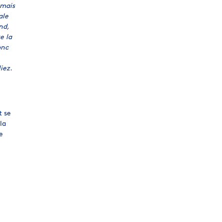
 mais
ale
nd,
e la
onc
iez.
t se
la
e