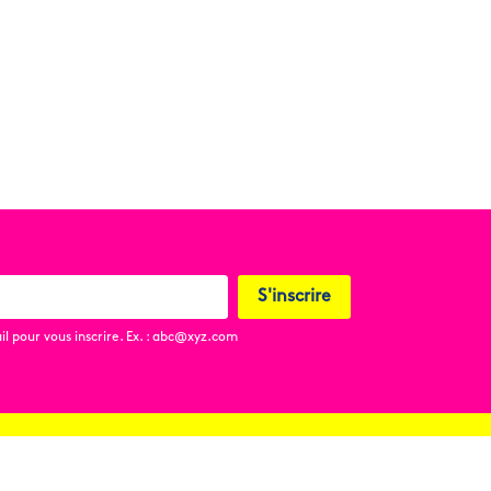
S'inscrire
l pour vous inscrire. Ex. : abc@xyz.com