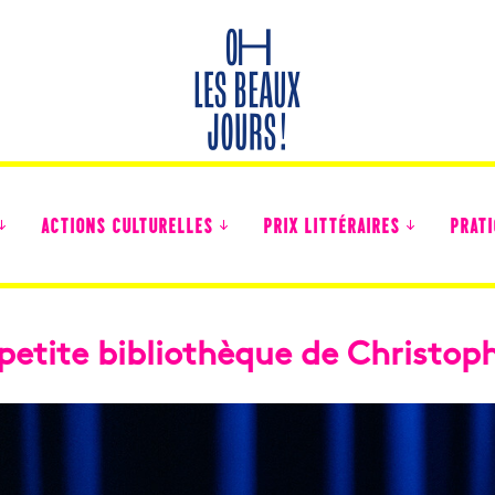
ACTIONS CULTURELLES
PRIX LITTÉRAIRES
PRATI
petite bibliothèque de Christop
Des nouvelles des collégiens