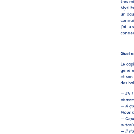
très mi
Mytilè
un daup
connai
j’ai lu
connex
Quel e
Le cap
génére
et son
des bal
— Eh !
chasse
— À qu
Nous n
— Cepe
autori
— Il s’