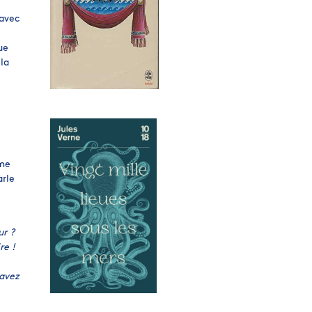
 avec
ue
 la
mme
arle
ur ?
re !
 avez