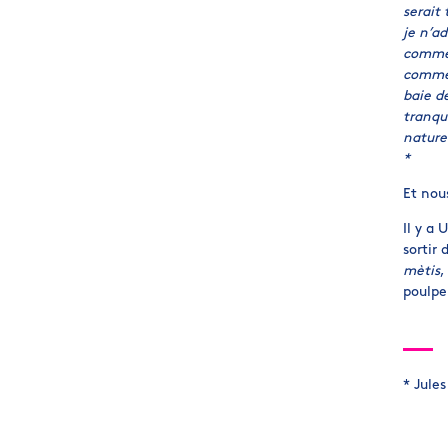
serait 
je n’a
comme 
commet
baie d
tranqu
naturel
*
Et nou
Il y a
sortir 
mètis
,
poulpe
* Jule