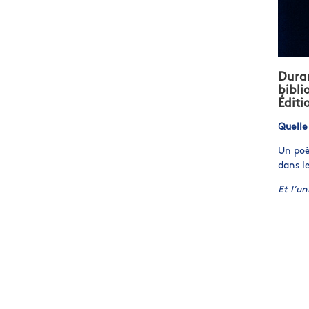
Duran
bibli
Éditi
Quelle
Un poèm
dans l
Et l’u