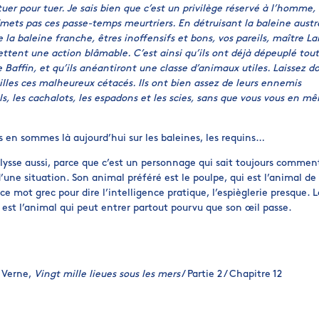
tuer pour tuer. Je sais bien que c’est un privilège réservé à l’homme,
dmets pas ces passe-temps meurtriers. En détruisant la baleine austr
la baleine franche, êtres inoffensifs et bons, vos pareils, maître La
tent une action blâmable. C’est ainsi qu’ils ont déjà dépeuplé tout
e Baffin, et qu’ils anéantiront une classe d’animaux utiles. Laissez d
illes ces malheureux cétacés. Ils ont bien assez de leurs ennemis
s, les cachalots, les espadons et les scies, sans que vous vous en mêl
s en sommes là aujourd’hui sur les baleines, les requins…
 Ulysse aussi, parce que c’est un personnage qui sait toujours commen
d’une situation. Son animal préféré est le poulpe, qui est l’animal de 
 ce mot grec pour dire l’intelligence pratique, l’espièglerie presque. L
 est l’animal qui peut entrer partout pourvu que son œil passe.
s Verne,
Vingt mille lieues sous les mers
/ Partie 2 / Chapitre 12