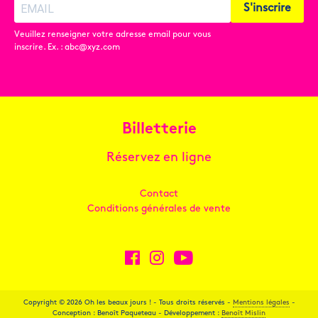
S'inscrire
Veuillez renseigner votre adresse email pour vous
inscrire. Ex. : abc@xyz.com
Billetterie
Réservez en ligne
Contact
Conditions générales de vente
Copyright © 2026 Oh les beaux jours ! - Tous droits réservés -
Mentions légales
-
Conception : Benoît Paqueteau - Développement :
Benoît Mislin