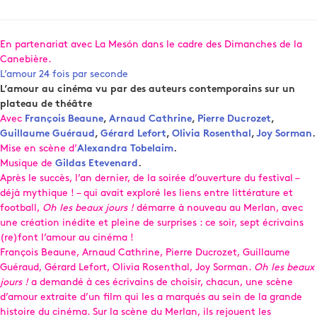
En partenariat avec La Mesón dans le cadre des Dimanches de la
Canebière.
L’amour 24 fois par seconde
L’amour au cinéma vu par des auteurs contemporains sur un
plateau de théâtre
Avec
François Beaune
,
Arnaud Cathrine
,
Pierre Ducrozet
,
Guillaume Guéraud
,
Gérard Lefort
,
Olivia Rosenthal
,
Joy Sorman
.
Mise en scène d’
Alexandra Tobelaim
.
Musique de
Gildas Etevenard
.
Après le succès, l’an dernier, de la soirée d’ouverture du festival –
déjà mythique ! – qui avait exploré les liens entre littérature et
football,
Oh les beaux jours !
démarre à nouveau au Merlan, avec
une création inédite et pleine de surprises : ce soir, sept écrivains
(re)font l’amour au cinéma !
François Beaune, Arnaud Cathrine, Pierre Ducrozet, Guillaume
Guéraud, Gérard Lefort, Olivia Rosenthal, Joy Sorman.
Oh les beaux
jours !
a demandé à ces écrivains de choisir, chacun, une scène
d’amour extraite d’un film qui les a marqués au sein de la grande
histoire du cinéma. Sur la scène du Merlan, ils rejouent les