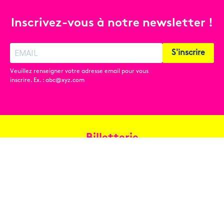
Inscrivez-vous à notre newsletter !
S'inscrire
Veuillez renseigner votre adresse email pour vous
inscrire. Ex. : abc@xyz.com
Billetterie
Réservez en ligne
Contact
Conditions générales de vente