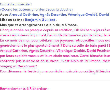
Comédie musicale !
(Quand les auteurs chantent sous la douche)
Avec
Arnaud Cathrine
,
Agnès Desarthe
,
Véronique Ovaldé
,
David
Mise en scène :
Benjamin Guillard
.
Musique et arrangements : Albin de la Simone.
Chaque année ou presque depuis sa création, Oh les beaux jours ! est 
scène des auteurs à qui il est demandé de faire un pas de côté, de r
En ce mois de mai, pour célébrer nos joyeuses retrouvailles, nous a
généralement le plus spontanément ? Dans sa salle de bain pardi ! D
Arnaud Cathrine, Agnès Desarthe, Véronique Ovaldé, David Prudhomme 
par leurs exploits vocaux et leurs choix musicaux. Carte blanche leur a
contente pas seulement de se laver… C’est Albin de la Simone, merv
Singing in the shower!
Pour démarrer le festival, une comédie musicale au casting littérair
Remerciements à Richardson.