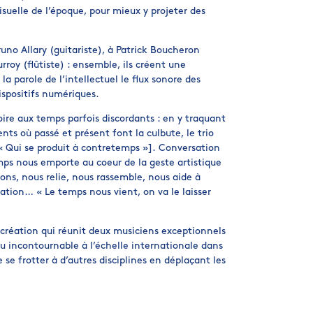
visuelle de l’époque, pour mieux y projeter des
runo Allary (guitariste), à Patrick Boucheron
rroy (flûtiste) : ensemble, ils créent une
la parole de l’intellectuel le flux sonore des
ispositifs numériques.
ire aux temps parfois discordants : en y traquant
s où passé et présent font la culbute, le trio
. « Qui se produit à contretemps »]. Conversation
mps nous emporte au coeur de la geste artistique
isons, nous relie, nous rassemble, nous aide à
ation… « Le temps nous vient, on va le laisser
 création qui réunit deux musiciens exceptionnels
u incontournable à l’échelle internationale dans
se frotter à d’autres disciplines en déplaçant les