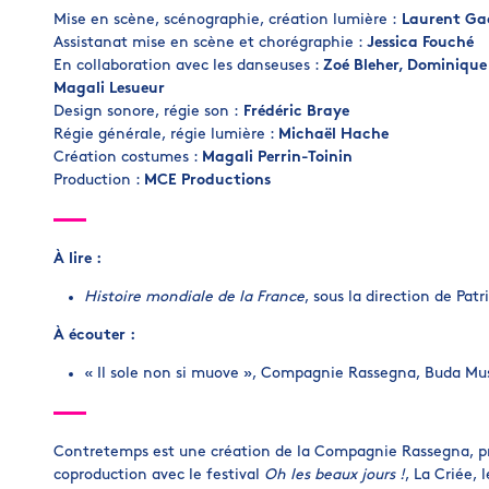
Mise en scène, scénographie, création lumière :
Laurent Ga
Assistanat mise en scène et chorégraphie :
Jessica Fouché
En collaboration avec les danseuses :
Zoé Bleher, Dominique
Magali Lesueur
Design sonore, régie son :
Frédéric Braye
Régie générale, régie lumière :
Michaël Hache
Création costumes :
Magali Perrin-Toinin
Production :
MCE Productions
À lire :
Histoire mondiale de la France
, sous la direction de Patr
À écouter :
« Il sole non si muove », Compagnie Rassegna, Buda Mus
Contretemps est une création de la Compagnie Rassegna, pr
coproduction avec le festival
Oh les beaux jours !
, La Criée,