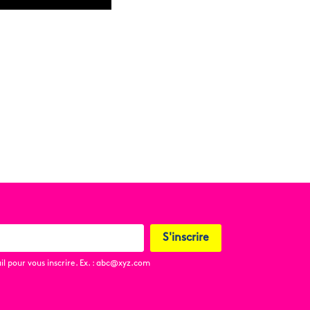
S'inscrire
l pour vous inscrire. Ex. : abc@xyz.com