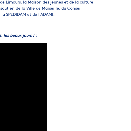
de Limours, la Maison des jeunes et de la culture
soutien de la Ville de Marseille, du Conseil
 la SPEDIDAM et de l’ADAMI.
h les beaux jours !
: