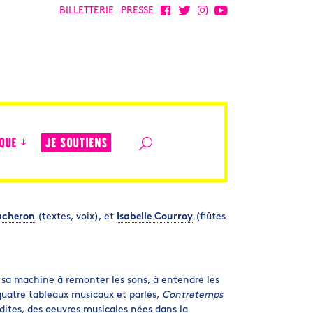
BILLETTERIE
PRESSE
JE SOUTIENS
QUE
ucheron
(textes, voix), et
Isabelle Courroy
(flûtes
 sa machine à remonter les sons, à entendre les
 quatre tableaux musicaux et parlés,
Contretemps
dites, des oeuvres musicales nées dans la