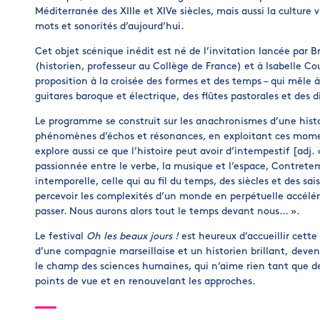
Méditerranée des XIIIe et XIVe siècles, mais aussi la culture 
mots et sonorités d’aujourd’hui.
Cet objet scénique inédit est né de l’invitation lancée par B
(historien, professeur au Collège de France) et à Isabelle Cou
proposition à la croisée des formes et des temps – qui mêle à 
guitares baroque et électrique, des flûtes pastorales et des d
Le programme se construit sur les anachronismes d’une histo
phénomènes d’échos et résonances, en exploitant ces moment
explore aussi ce que l’histoire peut avoir d’intempestif [adj
passionnée entre le verbe, la musique et l’espace, Contrete
intemporelle, celle qui au fil du temps, des siècles et des sa
percevoir les complexités d’un monde en perpétuelle accélér
passer. Nous aurons alors tout le temps devant nous… ».
Le festival
Oh les beaux jours !
est heureux d’accueillir cette
d’une compagnie marseillaise et un historien brillant, deven
le champ des sciences humaines, qui n’aime rien tant que de 
points de vue et en renouvelant les approches.