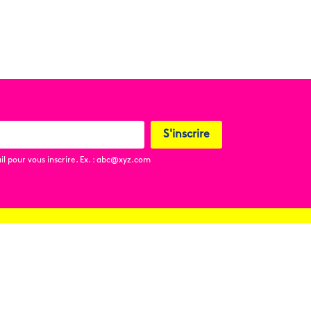
S'inscrire
l pour vous inscrire. Ex. : abc@xyz.com