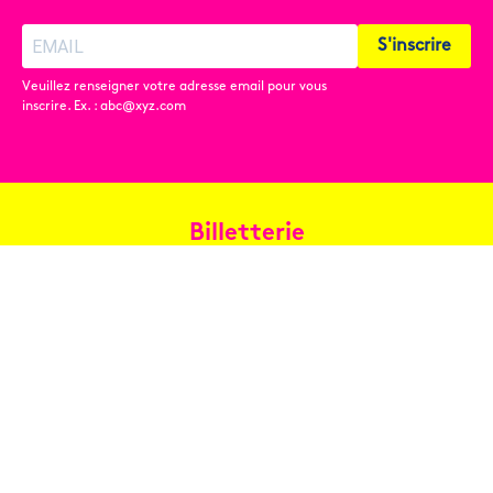
S'inscrire
Veuillez renseigner votre adresse email pour vous
inscrire. Ex. : abc@xyz.com
Billetterie
Réservez en ligne
Contact
Conditions générales de vente