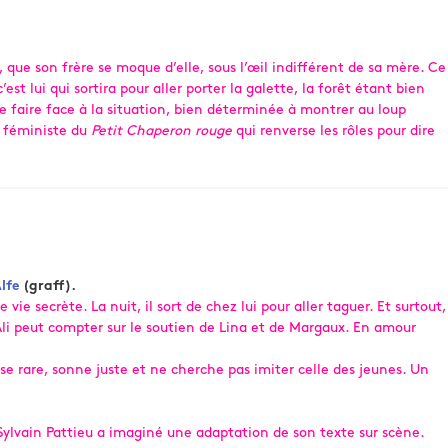
e, que son frère se moque d’elle, sous l’œil indifférent de sa mère. Ce
t lui qui sortira pour aller porter la galette, la forêt étant bien
de faire face à la situation, bien déterminée à montrer au loup
t féministe du
Petit Chaperon rouge
qui renverse les rôles pour dire
lfe
(graff).
ie secrète. La nuit, il sort de chez lui pour aller taguer. Et surtout,
li peut compter sur le soutien de Lina et de Margaux. En amour
se rare, sonne juste et ne cherche pas imiter celle des jeunes. Un
ylvain Pattieu a imaginé une adaptation de son texte sur scène.