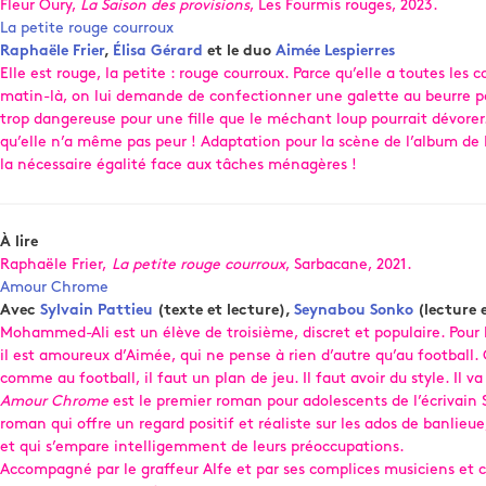
Fleur Oury,
La Saison des provisions
, Les Fourmis rouges, 2023.
La petite rouge courroux
Raphaële Frier
,
Élisa Gérard
et le duo
Aimée Lespierres
Elle est rouge, la petite : rouge courroux. Parce qu’elle a toutes les
matin-là, on lui demande de confectionner une galette au beurre pour 
trop dangereuse pour une fille que le méchant loup pourrait dévorer…
qu’elle n’a même pas peur ! Adaptation pour la scène de l’album de 
la nécessaire égalité face aux tâches ménagères !
À lire
Raphaële Frier,
La petite rouge courroux
, Sarbacane, 2021.
Amour Chrome
Avec
Sylvain Pattieu
(texte et lecture),
Seynabou Sonko
(lecture 
Mohammed-Ali est un élève de troisième, discret et populaire. Pour lui,
il est amoureux d’Aimée, qui ne pense à rien d’autre qu’au footbal
comme au football, il faut un plan de jeu. Il faut avoir du style. Il
Amour Chrome
est le premier roman pour adolescents de l’écrivain S
roman qui offre un regard positif et réaliste sur les ados de banlieue
et qui s’empare intelligemment de leurs préoccupations.
Accompagné par le graffeur Alfe et par ses complices musiciens et 