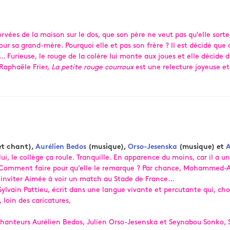
 corvées de la maison sur le dos, que son père ne veut pas qu’elle sort
sa grand-mère. Pourquoi elle et pas son frère ? Il est décidé que c’es
 Furieuse, le rouge de la colère lui monte aux joues et elle décide 
Raphaële Frier,
La petite rouge courroux
est une relecture joyeuse e
et chant),
Aurélien Bedos
(musique),
Orso-Jesenska
(musique) et
A
 le collège ça roule. Tranquille. En apparence du moins, car il a une v
l. Comment faire pour qu’elle le remarque ? Par chance, Mohammed-A
 va inviter Aimée à voir un match au Stade de France…
ylvain Pattieu, écrit dans une langue vivante et percutante qui, cho
, loin des caricatures,
chanteurs Aurélien Bedos, Julien Orso-Jesenska et Seynabou Sonko, S