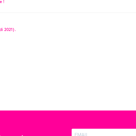
e !
di 2021).