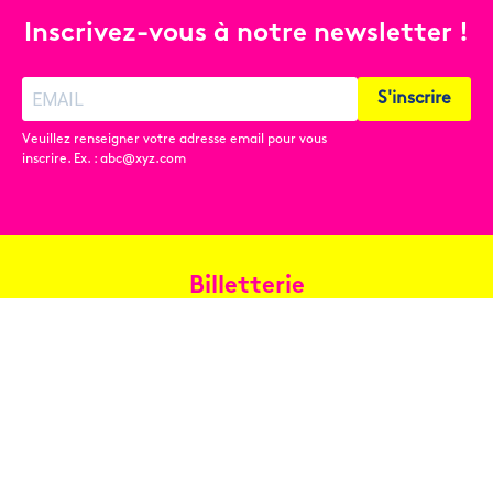
Inscrivez-vous à notre newsletter !
S'inscrire
Veuillez renseigner votre adresse email pour vous
inscrire. Ex. : abc@xyz.com
Billetterie
Réservez en ligne
Contact
Conditions générales de vente