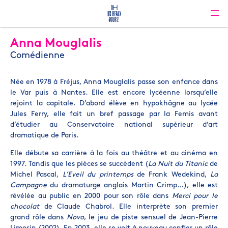
Anna Mouglalis
Comédienne
Née en 1978 à Fréjus, Anna Mouglalis passe son enfance dans
le Var puis à Nantes. Elle est encore lycéenne lorsqu’elle
rejoint la capitale. D’abord élève en hypokhâgne au lycée
Jules Ferry, elle fait un bref passage par la Femis avant
d’étudier au Conservatoire national supérieur d’art
dramatique de Paris.
Elle débute sa carrière à la fois au théâtre et au cinéma en
1997. Tandis que les pièces se succèdent (
La Nuit du Titanic
de
Michel Pascal,
L’Eveil du printemps
de Frank Wedekind,
La
Campagne
du dramaturge anglais Martin Crimp…), elle est
révélée au public en 2000 pour son rôle dans
Merci pour le
chocolat
de Claude Chabrol. Elle interprète son premier
grand rôle dans
Novo
, le jeu de piste sensuel de Jean-Pierre