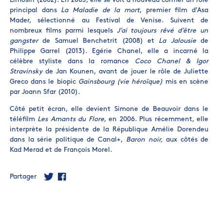
Limosin (2002). En 2003, elle se voit à nouveau confier un rôle
principal dans
La Maladie de la mort
, premier film d’Asa
Mader, sélectionné au Festival de Venise. Suivent de
nombreux films parmi lesquels
J’ai toujours rêvé d’être un
gangster
de Samuel Benchetrit (2008) et
La Jalousie
de
Philippe Garrel (2013). Egérie Chanel, elle a incarné la
célèbre styliste dans la romance
Coco Chanel & Igor
Stravinsky
de Jan Kounen, avant de jouer le rôle de Juliette
Greco dans le biopic
Gainsbourg (vie héroïque)
mis en scène
par Joann Sfar (2010).
Côté petit écran, elle devient Simone de Beauvoir dans le
téléfilm
Les Amants du Flore
, en 2006. Plus récemment, elle
interprète la présidente de la République Amélie Dorendeu
dans la série politique de Canal+,
Baron noir,
aux côtés de
Kad Merad et de François Morel.
Partager