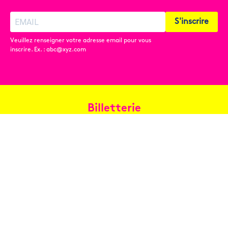
S'inscrire
Veuillez renseigner votre adresse email pour vous
inscrire. Ex. : abc@xyz.com
Billetterie
Réservez en ligne
Contact
Conditions générales de vente