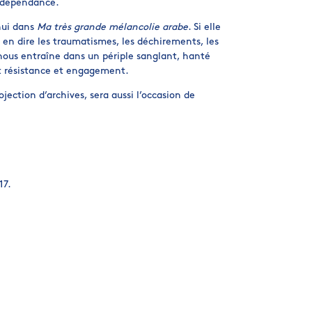
indépendance.
hui dans
Ma très grande mélancolie arabe
. Si elle
 en dire les traumatismes, les déchirements, les
t nous entraîne dans un périple sanglant, hanté
nt résistance et engagement.
ection d’archives, sera aussi l’occasion de
17.