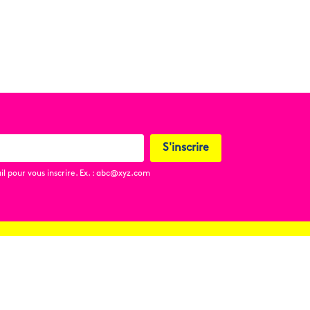
S'inscrire
l pour vous inscrire. Ex. : abc@xyz.com