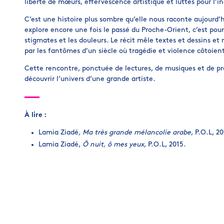
liberté de mœurs, effervescence artistique et luttes pour l’
C’est une histoire plus sombre qu’elle nous raconte aujourd’
explore encore une fois le passé du Proche-Orient, c’est pour
stigmates et les douleurs. Le récit mêle textes et dessins e
par les fantômes d’un siècle où tragédie et violence côtoie
Cette rencontre, ponctuée de lectures, de musiques et de proj
découvrir l’univers d’une grande artiste.
À lire :
Lamia Ziadé
, Ma très grande mélancolie arabe
, P.O.L, 20
Lamia Ziadé,
Ô nuit, ô mes yeux
, P.O.L, 2015.