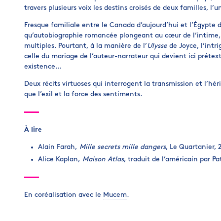
travers plusieurs voix les destins croisés de deux familles, l’
Fresque familiale entre le Canada d’aujourd’hui et l’Égypt
qu’autobiographie romancée plongeant au cœur de l’intime
multiples. Pourtant, à la manière de l’
Ulysse
de Joyce, l’intr
celle du mariage de l’auteur-narrateur qui devient ici prétex
existence…
Deux récits virtuoses qui interrogent la transmission et l’héri
que l’exil et la force des sentiments.
À lire
Alain Farah,
Mille secrets mille dangers
, Le Quartanier, 
Alice Kaplan,
Maison Atlas
, traduit de l’américain par P
En coréalisation avec le
Mucem
.