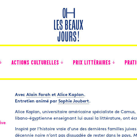
ACTIONS CULTURELLES
PRIX LITTÉRAIRES
PRATI
Avec
Alain Farah
et
Alice Kaplan
.
Entretien animé par
Sophie Joubert
.
Des nouvelles des collégiens
Alice Kaplan, universitaire américaine spécialiste de Camus, 
libano-égyptienne enseignant lui aussi la littérature, ont éc
ive
Inspiré par l’histoire vraie d’une des dernières familles juiv
décennie noire n’ont pas dissuadée de rester dans le pays,
M