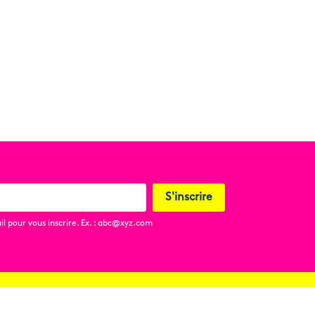
S'inscrire
l pour vous inscrire. Ex. : abc@xyz.com