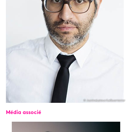
© JustineLatour/LeQuartanier
Média associé