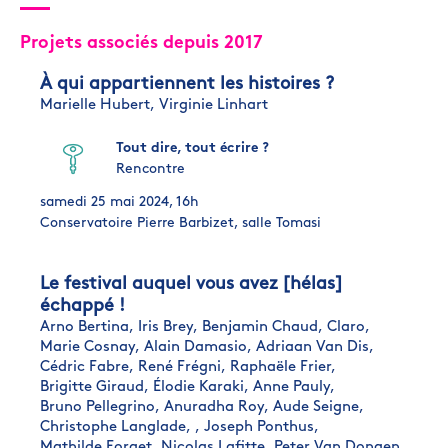
Projets associés depuis 2017
À qui appartiennent les histoires ?
Marielle Hubert,
Virginie Linhart
Tout dire, tout écrire ?
Rencontre
samedi 25 mai 2024, 16h
Conservatoire Pierre Barbizet, salle Tomasi
Le festival auquel vous avez [hélas]
échappé !
Arno Bertina,
Iris Brey,
Benjamin Chaud,
Claro,
Marie Cosnay,
Alain Damasio,
Adriaan Van Dis,
Cédric Fabre,
René Frégni,
Raphaële Frier,
Brigitte Giraud,
Élodie Karaki,
Anne Pauly,
Bruno Pellegrino,
Anuradha Roy,
Aude Seigne,
Christophe Langlade,
,
Joseph Ponthus,
Mathilde Forget,
Nicolas Lafitte,
Peter Van Dongen,