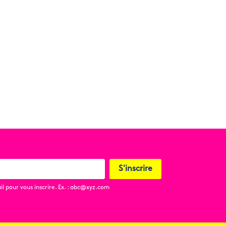
S'inscrire
l pour vous inscrire. Ex. : abc@xyz.com