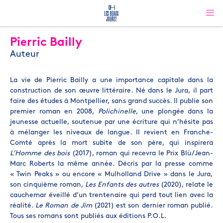
Pierric Bailly
Auteur
La vie de Pierric Bailly a une importance capitale dans la
construction de son œuvre littéraire. Né dans le Jura, il part
faire des études à Montpellier, sans grand succès. Il publie son
premier roman en 2008,
Polichinelle
, une plongée dans la
jeunesse actuelle, soutenue par une écriture qui n’hésite pas
à mélanger les niveaux de langue. Il revient en Franche-
Comté après la mort subite de son père, qui inspirera
L’Homme des bois
(2017), roman qui recevra le Prix Blù/Jean-
Marc Roberts la même année. Décris par la presse comme
« Twin Peaks » ou encore « Mulholland Drive » dans le Jura,
son cinquième roman,
Les Enfants des autres
(2020), relate le
cauchemar éveillé d’un trentenaire qui perd tout lien avec la
réalité.
Le Roman de Jim
(2021) est son dernier roman publié.
Tous ses romans sont publiés aux éditions P.O.L.