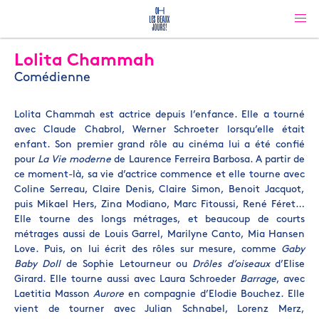
Lolita Chammah
Comédienne
Lolita Chammah est actrice depuis l’enfance. Elle a tourné
avec Claude Chabrol, Werner Schroeter lorsqu’elle était
enfant. Son premier grand rôle au cinéma lui a été confié
pour
La Vie moderne
de Laurence Ferreira Barbosa. A partir de
ce moment-là, sa vie d’actrice commence et elle tourne avec
Coline Serreau, Claire Denis, Claire Simon, Benoit Jacquot,
puis Mikael Hers, Zina Modiano, Marc Fitoussi, René Féret…
Elle tourne des longs métrages, et beaucoup de courts
métrages aussi de Louis Garrel, Marilyne Canto, Mia Hansen
Love. Puis, on lui écrit des rôles sur mesure, comme
Gaby
Baby Doll
de Sophie Letourneur ou
Drôles d’oiseaux
d’Elise
Girard. Elle tourne aussi avec Laura Schroeder
Barrage
, avec
Laetitia Masson
Aurore
en compagnie d’Elodie Bouchez. Elle
vient de tourner avec Julian Schnabel, Lorenz Merz,