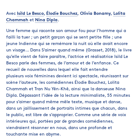
Avec
Isild Le Besco
,
Élodie Bouchez
, Olivia Bonamy,
Lolita
Chammah
et
Nina Dipla
.
Une femme qui raconte son amour fou pour l’homme qui a
failli la tuer ; un petit garçon qui se sent petite fille ; une
jeune Indienne qui se remémore la nuit où elle avait encore
un visage… Dans S’aimer quand même (Grasset, 2018), le livre
qu’elle vient de faire paraître, l’actrice et réalisatrice Isild Le
Besco parle des femmes, de l’amour et de l’enfance. Ce
recueil de nouvelles dans lequel elle fait entendre
plusieurs voix féminines devient ici spectacle, réunissant sur
scène l’auteure, les comédiennes Élodie Bouchez, Lolita
Chammah et Tran Nu Yên-Khê, ainsi que la danseuse Nina
Dipla. Dépassant l’idée de la lecture minimaliste, 55 minutes
pour s’aimer quand même mêle texte, musique et danse,
dans un jaillissement de portraits intimes que chacun, dans
le public, est libre de s’approprier. Comme une série de voix
intérieures qui, portées par de grandes comédiennes,
viendraient résonner en nous, dans une profonde et
touchante mise en abyme.