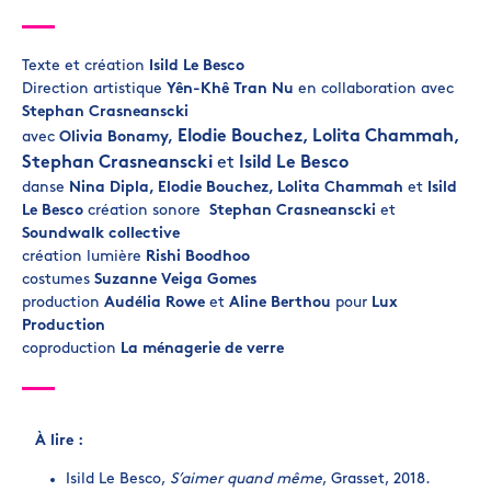
Texte et création
Isild Le Besco
Direction artistique
Yên-Khê Tran Nu
en collaboration avec
Stephan Crasneanscki
Elodi
e Bouchez, Lolita Chammah,
avec
Olivia Bonamy,
Stephan Crasneanscki
et
Isild Le Besco
danse
Nina Dipla, Elodie Bouchez, Lolita Chammah
et
Isild
Le Besco
création sonore
Stephan Crasneanscki
et
Soundwalk collective
création lumière
Rishi Boodhoo
costumes
Suzanne Veiga Gomes
production
Audélia Rowe
et
Aline Berthou
pour
Lux
Production
coproduction
La ménagerie de verre
À lire :
Isild Le Besco,
S’aimer quand même
, Grasset, 2018.