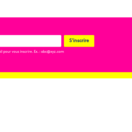
S'inscrire
l pour vous inscrire. Ex. : abc@xyz.com