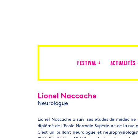
FESTIVAL
ACTUALITÉS
Édition 2026
Lionel Naccache
Neurologue
Lionel Naccache a suivi ses études de médecine à
diplômé de l’Ecole Normale Supérieure de la rue 
C’est un brillant neurologue et neurophysiologist