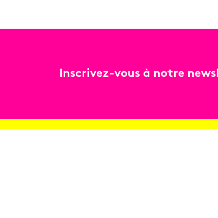
Inscrivez-vous à notre newsl
Billetterie
Réservez en ligne
Contact
Conditions générales de vente