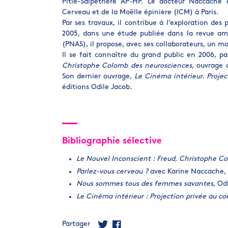
Pitié-Salpêtrière AP-HP. Le docteur Naccache 
Cerveau et de la Moëlle épinière (ICM) à Paris.
Par ses travaux, il contribue à l’exploration des
2005, dans une étude publiée dans la revue a
(PNAS), il propose, avec ses collaborateurs, un mo
Il se fait connaître du grand public en 2006, pa
Christophe Colomb des neurosciences
, ouvrage 
Son dernier ouvrage,
Le Cinéma intérieur. Projec
éditions Odile Jacob.
Bibliographie sélective
Le Nouvel Inconscient : Freud, Christophe C
Parlez-vous cerveau ?
avec Karine Naccache, 
Nous sommes tous des femmes savantes
, Od
Le Cinéma intérieur : Projection privée au co
Partager