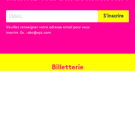
S'inscrire
Veuillez renseigner votre adresse email pour vous
inscrire. Ex. : abc@xyz.com
Billetterie
Réservez en ligne
Contact
Conditions générales de vente