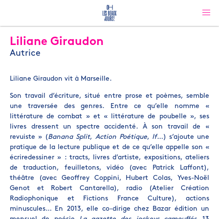
Liliane Giraudon
Autrice
Liliane Giraudon vit à Marseille.
Son travail d’écriture, situé entre prose et poèmes, semble
une traversée des genres. Entre ce qu’elle nomme «
littérature de combat » et « littérature de poubelle », ses
livres dressent un spectre accidenté. À son travail de «
revuiste » (
Banana Split
,
Action Poétique
,
If
…) s’ajoute une
pratique de la lecture publique et de ce qu’elle appelle son «
écriredessiner » : tracts, livres d’artiste, expositions, ateliers
de traduction, feuilletons, vidéo (avec Patrick Laffont),
théâtre (avec Geoffrey Coppini, Hubert Colas, Yves-Noël
Genot et Robert Cantarella), radio (Atelier Création
Radiophonique et Fictions France Culture), actions
minuscules… En 2013, elle co-dirige chez Bazar édition un