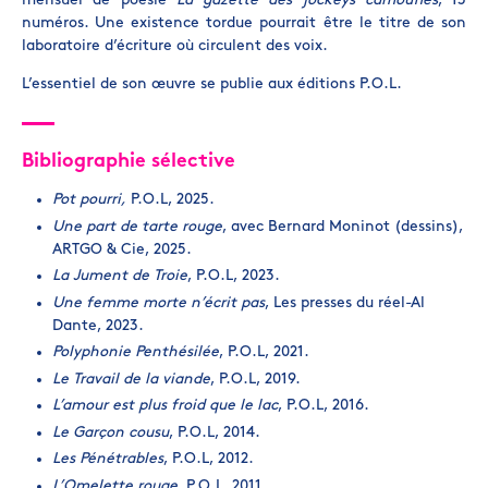
mensuel de poésie
La gazette des jockeys camouflés
, 13
numéros. Une existence tordue pourrait être le titre de son
laboratoire d’écriture où circulent des voix.
L’essentiel de son œuvre se publie aux éditions P.O.L.
Bibliographie sélective
Pot pourri,
P.O.L, 2025.
Une part de tarte rouge
, avec Bernard Moninot (dessins),
ARTGO & Cie, 2025.
La Jument de Troie
, P.O.L, 2023.
Une femme morte n’écrit pas
, Les presses du réel-Al
Dante, 2023.
Polyphonie Penthésilée
, P.O.L, 2021.
Le Travail de la viande
, P.O.L, 2019.
L’amour est plus froid que le lac
, P.O.L, 2016.
Le Garçon cousu
, P.O.L, 2014.
Les Pénétrables
, P.O.L, 2012.
L’Omelette rouge
, P.O.L, 2011.