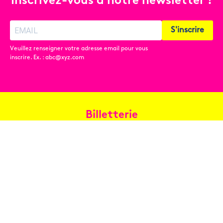
Inscrivez-vous à notre newsletter !
S'inscrire
Veuillez renseigner votre adresse email pour vous
inscrire. Ex. : abc@xyz.com
Billetterie
Réservez en ligne
Contact
Conditions générales de vente