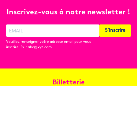
Inscrivez-vous à notre newsletter !
S'inscrire
Veuillez renseigner votre adresse email pour vous
inscrire. Ex. : abc@xyz.com
Billetterie
Réservez en ligne
Contact
Conditions générales de vente