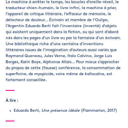
La machine à arrêter le temps, les boucles d’oreille-réveil, le
traducteur chien-humain, le livre infini, la machine à prier,
l’appareil de critique littéraire, l’effaceur de mémoire, le
détecteur de douleur… Écrivain et membre de l’Oulipo,
l’Argentin Eduardo Berti fait l’inventaire (inventé) d’objets
qui existent uniquement dans la fiction, ou qui sont d’abord
nés dans les pages d’un livre ou par la fantaisie d’un écrivain.
Une bibliothèque riche d’une centaine d’inventions
littéraires issues de l’imagination d’auteurs aussi variés que
Raymond Queneau, Jules Verne, Italo Calvino, Jorge Luis
Borges, Karin Boye, Alphonse Allais… Pour mieux s’approcher
du propos de cette (fausse) conférence, la consommation de
superficine, de myopicide, voire même de kallocaïne, est
fortement conseillée.
À lire :
Eduardo Berti,
Une présence idéale
(Flammarion, 2017)