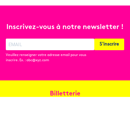
Inscrivez-vous à notre newsletter !
S'inscrire
Veuillez renseigner votre adresse email pour vous
inscrire. Ex. : abc@xyz.com
Billetterie
Réservez en ligne
Contact
Conditions générales de vente