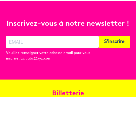
Inscrivez-vous à notre newsletter !
S'inscrire
Veuillez renseigner votre adresse email pour vous
inscrire. Ex. : abc@xyz.com
Billetterie
Réservez en ligne
Contact
Conditions générales de vente