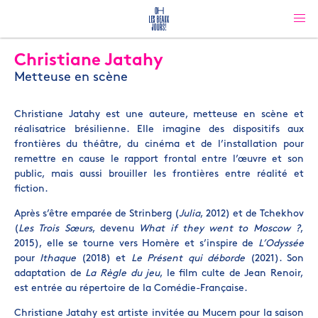
Christiane Jatahy
Metteuse en scène
Christiane Jatahy est une auteure, metteuse en scène et
réalisatrice brésilienne. Elle imagine des dispositifs aux
frontières du théâtre, du cinéma et de l’installation pour
remettre en cause le rapport frontal entre l’œuvre et son
public, mais aussi brouiller les frontières entre réalité et
fiction.
Après s’être emparée de Strinberg (
Julia
, 2012) et de Tchekhov
(
Les Trois Sœurs
, devenu
What if they went to Moscow ?
,
2015), elle se tourne vers Homère et s’inspire de
L’Odyssée
pour
Ithaque
(2018) et
Le Présent qui déborde
(2021). Son
adaptation de
La Règle du jeu
, le film culte de Jean Renoir,
est entrée au répertoire de la Comédie-Française.
Christiane Jatahy est artiste invitée au Mucem pour la saison