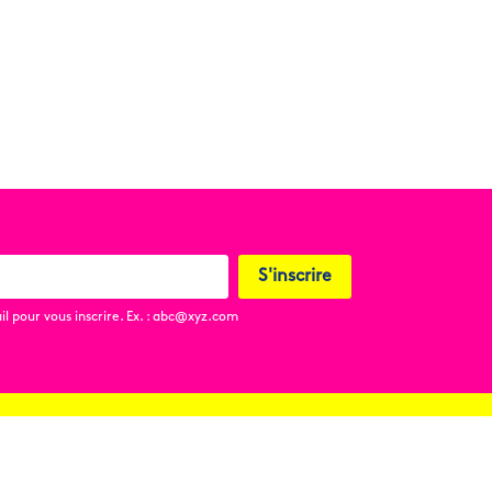
© Timothée Chaine
S'inscrire
l pour vous inscrire. Ex. : abc@xyz.com