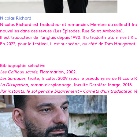
Nicolas Richard
Nicolas Richard est traducteur et romancier. Membre du collectif Inc
nouvelles dans des revues (Les Épisodes, Rue Saint Ambroise).
Il est traducteur de l’anglais depuis 1990. Il a traduit notamment 
En 2022, pour le festival, il est sur scène, au côté de Tom Haugomat
Bibliographie sélective
Les Cailloux sacrés,
Flammarion, 2002.
Les Soniques
, traité, Inculte, 2009 (sous le pseudonyme de Niccolo R
La Dissipation
, roman d’espionnage, Inculte Dernière Marge, 2018.
Par instants, le sol penche bizarrement – Carnets d’un traducteur
, r