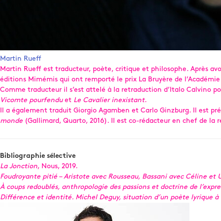
Martin Rueff
Martin Rueff est traducteur, poète, critique et philosophe. Après avo
éditions Mimémis qui ont remporté le prix La Bruyère de l’Académie 
Comme traducteur il s’est attelé à la retraduction d’Italo Calvino pou
Vicomte pourfendu
et
Le Cavalier inexistant
.
Il a également traduit Giorgio Agamben et Carlo Ginzburg. Il est pr
monde
(Gallimard, Quarto, 2016). Il est co-rédacteur en chef de la 
Bibliographie sélective
La Jonction
, Nous, 2019.
Foudroyante pitié – Aristote avec Rousseau, Bassani avec Céline et 
À coups redoublés, anthropologie des passions et doctrine de l’exp
Différence et identité. Michel Deguy, situation d’un poète lyrique à