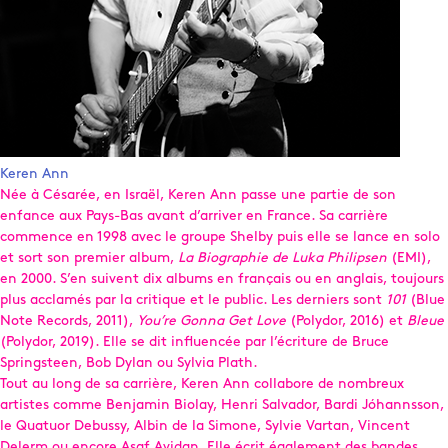
Keren Ann
Née à Césarée, en Israël, Keren Ann passe une partie de son
enfance aux Pays-Bas avant d’arriver en France. Sa carrière
commence en 1998 avec le groupe Shelby puis elle se lance en solo
et sort son premier album,
La Biographie de Luka Philipsen
(EMI),
en 2000. S’en suivent dix albums en français ou en anglais, toujours
plus acclamés par la critique et le public. Les derniers sont
101
(Blue
Note Records, 2011),
You’re Gonna Get Love
(Polydor, 2016) et
Bleue
(Polydor, 2019). Elle se dit influencée par l’écriture de Bruce
Springsteen, Bob Dylan ou Sylvia Plath.
Tout au long de sa carrière, Keren Ann collabore de nombreux
artistes comme Benjamin Biolay, Henri Salvador, Bardi Jóhannsson,
le Quatuor Debussy, Albin de la Simone, Sylvie Vartan, Vincent
Delerm ou encore Asaf Avidan. Elle écrit également des bandes