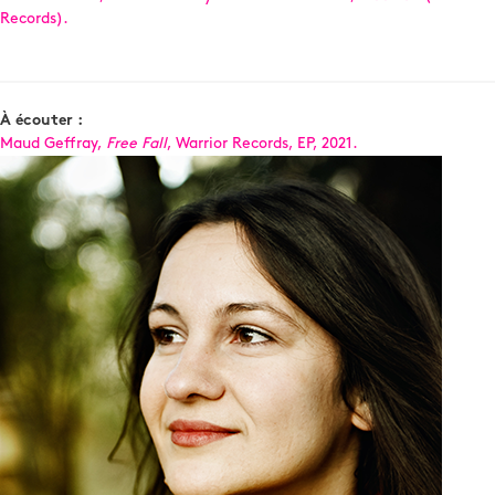
Records).
À écouter :
Maud Geffray,
Free Fall
, Warrior Records, EP, 2021.