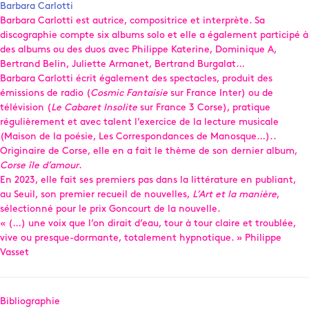
Barbara Carlotti
Barbara Carlotti est autrice, compositrice et interprète. Sa
discographie compte six albums solo et elle a également participé à
des albums ou des duos avec Philippe Katerine, Dominique A,
Bertrand Belin, Juliette Armanet, Bertrand Burgalat…
Barbara Carlotti écrit également des spectacles, produit des
émissions de radio (
Cosmic Fantaisie
sur France Inter) ou de
télévision (
Le Cabaret Insolite
sur France 3 Corse), pratique
régulièrement et avec talent l’exercice de la lecture musicale
(Maison de la poésie, Les Correspondances de Manosque…)..
Originaire de Corse, elle en a fait le thème de son dernier album,
Corse île d’amour
.
En 2023, elle fait ses premiers pas dans la littérature en publiant,
au Seuil, son premier recueil de nouvelles,
L’Art et la manière
,
sélectionné pour le prix Goncourt de la nouvelle.
« (…) une voix que l’on dirait d’eau, tour à tour claire et troublée,
vive ou presque-dormante, totalement hypnotique. » Philippe
Vasset
Bibliographie