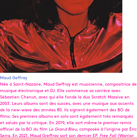
Maud Geffray
Née à Saint-Nazaire, Maud Geffray est musicienne, compositrice de
musique électronique et DJ. Elle commence sa carrière avec
Sébastien Chenut, avec qui elle fonde le duo Scratch Massive en
2003. Leurs albums sont des succès, avec une musique aux accents
de la new-wave des années 80. Ils signent également des BO de
films. Ses premiers albums en solo sont également très remarqués
et salués par la critique. En 2019, elle sort même le premier remix
officiel de la BO du film
Le Grand Bleu
, composée à l’origine par Éric
Serra. En 2021, Maud Greffray sort son dernier EP,
Free Fall
(Warrior