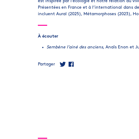
est inspirée par l’écologie et notre relation au viv
Présentées en France et à l’international dans de
incluent Aural (2025), Métamorphoses (2023), Hor
À écouter
Sembène l’ainé des anciens
, Anaïs Enon et Ju
Partager