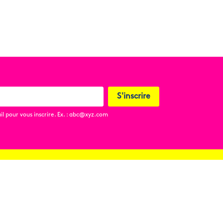
S'inscrire
l pour vous inscrire. Ex. : abc@xyz.com