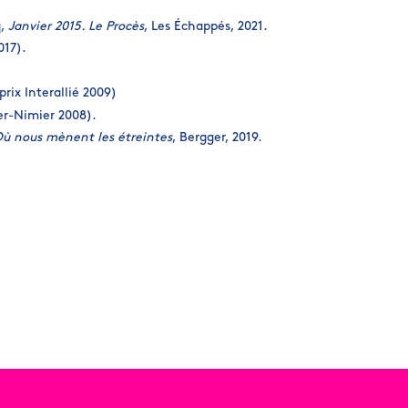
q,
Janvier 2015. Le Procès
, Les Échappés, 2021.
017).
rix Interallié 2009)
er-Nimier 2008).
Où nous mènent les étreintes
, Bergger, 2019.