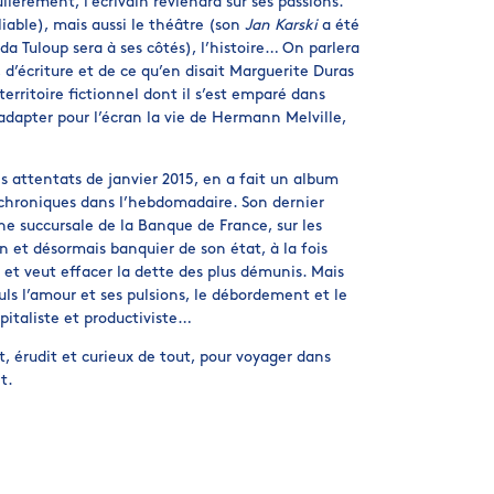
lièrement, l’écrivain reviendra sur ses passions.
liable), mais aussi le théâtre (son
Jan Karski
a été
a Tuloup sera à ses côtés), l’histoire… On parlera
s, d’écriture et de ce qu’en disait Marguerite Duras
territoire fictionnel dont il s’est emparé dans
adapter pour l’écran la vie de Hermann Melville,
s attentats de janvier 2015, en a fait un album
s chroniques dans l’hebdomadaire. Son dernier
e succursale de la Banque de France, sur les
n et désormais banquier de son état, à la fois
et veut effacer la dette des plus démunis. Mais
ls l’amour et ses pulsions, le débordement et le
italiste et productiviste…
 érudit et curieux de tout, pour voyager dans
t.