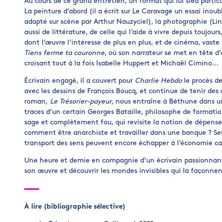
Au cours de ce grand entretien, un format qui lui sied particu
La peinture d’abord (il a écrit sur Le Caravage un essai inoub
adapté sur scène par Arthur Nauzyciel), la photographie (Lind
aussi de littérature, de celle qui l’aide à vivre depuis toujour
dont l’œuvre l’intéresse de plus en plus, et de cinéma, vaste 
Tiens ferme ta couronne
, où son narrateur se met en tête d’
croisant tout à la fois Isabelle Huppert et Michaël Cimino…
Écrivain engagé, il a couvert pour
Charlie Hebdo
le procès de
avec les dessins de François Boucq, et continue de tenir de
roman,
Le Trésorier-payeur
, nous entraîne à Béthune dans un
traces d’un certain Georges Bataille, philosophe de formatio
sage et complètement fou, qui revisite la notion de dépense 
comment être anarchiste et travailler dans une banque ? Seu
transport des sens peuvent encore échapper à l’économie cap
Une heure et demie en compagnie d’un écrivain passionnant,
son œuvre et découvrir les mondes invisibles qui la façonnen
À lire (bibliographie sélective)