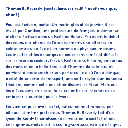
Thomas B. Reverdy
(texte, lecture) et
JP Nataf
(musique,
chant)
Paul est écrivain, poète. Un matin glacial de janvier, il est
invité par Candice, une professeure de français, à donner un
atelier d’écriture dans un lycée de Bondy. Peu avant le début
des cours, aux abords de l’établissement, une altercation
éclate entre un élève et un homme au physique imposant.
Les insultes et les échanges de coups sont filmés et diffusés
sur les réseaux sociaux. Mo, un lycéen sans histoire, amoureux
des mots et de la belle Sara, suit l’homme dans le bus, et
parvient à photographier son portefeuille d’où l’on distingue,
à côté de sa carte de transport, une carte rayée d’un bandeau
tricolore, comme celle que «brandissent les flics». Alors que
les élèves sont en classe, la colère enfle sur internet et va
embraser le quartier, puis le lycée.
Écrivain en prise avec le réel, auteur de neuf romans, par
ailleurs lui-même professeur, Thomas B. Reverdy fait d’un
lycée de Bondy le catalyseur des maux de la société et des
enseignants, mais aussi le seul «
grand secours
» qui désigne,