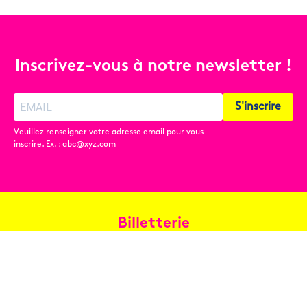
Inscrivez-vous à notre newsletter !
S'inscrire
Veuillez renseigner votre adresse email pour vous
inscrire. Ex. : abc@xyz.com
Billetterie
Réservez en ligne
Contact
Conditions générales de vente