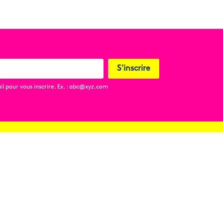
S'inscrire
l pour vous inscrire. Ex. : abc@xyz.com