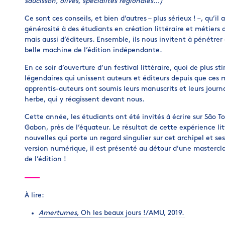
saucisson, olives, spécialités régionales…)
Ce sont ces conseils, et bien d’autres – plus sérieux ! –, qu’i
générosité à des étudiants en création littéraire et métiers d
mais aussi d’éditeurs. Ensemble, ils nous invitent à pénétrer 
belle machine de l’édition indépendante.
En ce soir d’ouverture d’un festival littéraire, quoi de plus 
légendaires qui unissent auteurs et éditeurs depuis que ces m
apprentis-auteurs ont soumis leurs manuscrits et leurs journa
herbe, qui y réagissent devant nous.
Cette année, les étudiants ont été invités à écrire sur São To
Gabon, près de l’équateur. Le résultat de cette expérience l
nouvelles qui porte un regard singulier sur cet archipel et ses
version numérique, il est présenté au détour d’une masterclas
de l’édition !
À lire:
Amertumes
, Oh les beaux jours !/AMU, 2019.