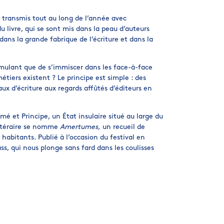
l a transmis tout au long de l’année avec
u livre, qui se sont mis dans la peau d’auteurs
dans la grande fabrique de l’écriture et dans la
stimulant que de s’immiscer dans les face-à-face
étiers existent ? Le principe est simple : des
ux d’écriture aux regards affûtés d’éditeurs en
mé et Principe, un État insulaire situé au large du
ittéraire se nomme
Amertumes,
un recueil de
 habitants. Publié à l’occasion du festival en
s, qui nous plonge sans fard dans les coulisses