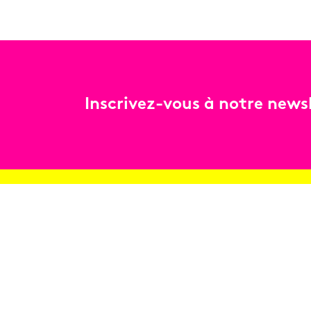
Inscrivez-vous à notre newsl
Billetterie
Réservez en ligne
Contact
Conditions générales de vente