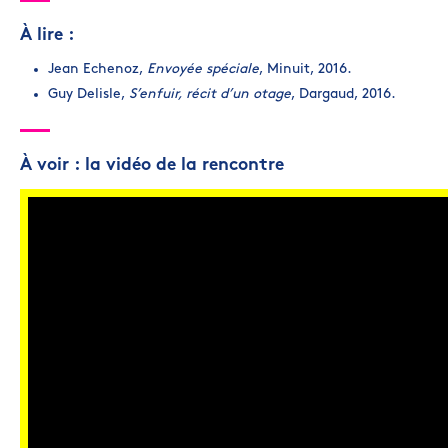
À lire :
Jean Echenoz,
Envoyée spéciale
, Minuit, 2016.
Guy Delisle,
S’enfuir, récit d’un otage
, Dargaud, 2016.
À voir : la vidéo de la rencontre