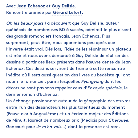
Avec
Jean Echenoz
et
Guy Delisle
.
Rencontre animée par
Gérard Lefort
.
Oh les beaux jours !
a découvert que Guy Delisle, auteur
québécois de nombreuses BD à succès, admirait le plus discret
des grands romanciers français, Jean Echenoz. Plus
surprenant, peut-être, nous apprenions peu après que
l’inverse était vrai. Dès lors, l’idée de les réunir sur un plateau
est née et nous avons demandé à Guy Delisle de réaliser des
dessins à partir des lieux présents dans l’œuvre dense de Jean
Echenoz. Ces dessins serviront de trame à cette rencontre
inédite où il sera aussi question des livres du bédéiste qui ont
nourri le romancier, parmi lesquelles
Pyongyang
dont les
décors ne sont pas sans rappeler ceux d’
Envoyée spéciale
, le
dernier roman d’Echenoz.
Un échange passionnant autour de la géographie des œuvres
entre l’un des dessinateurs les plus talentueux du moment
(Fauve d’or à Angoulême) et un écrivain majeur des Éditions
de Minuit, lauréat de nombreux prix (Médicis pour
Cherokee
,
Goncourt pour
Je m’en vais
…) dont la présence est rare.