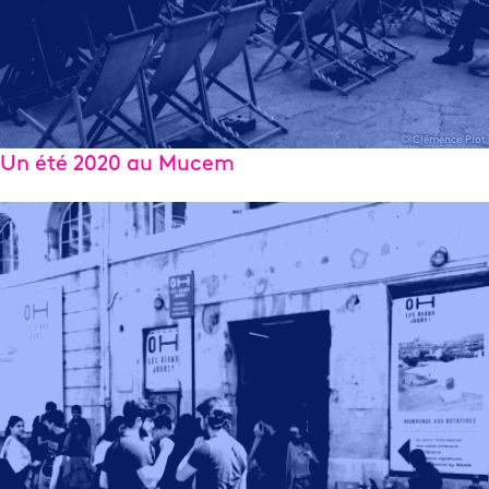
© Clémence Piot
Un été 2020 au Mucem