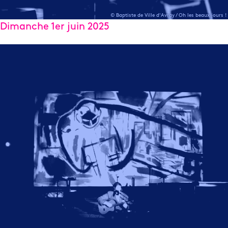
© Baptiste de Ville d'Avray / Oh les beaux jours !
Dimanche 1er juin 2025