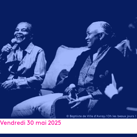
© Baptiste de Ville d'Avray / Oh les beaux jours !
Vendredi 30 mai 2025