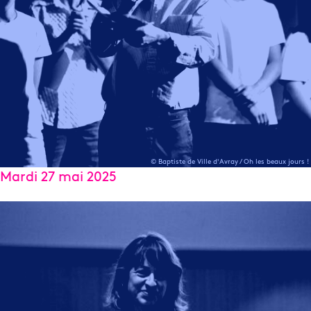
© Baptiste de Ville d'Avray / Oh les beaux jours !
Mardi 27 mai 2025