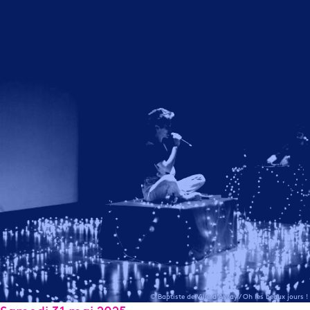
© Baptiste de Ville d'Avray / Oh les beaux jours !