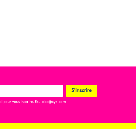
S'inscrire
l pour vous inscrire. Ex. : abc@xyz.com