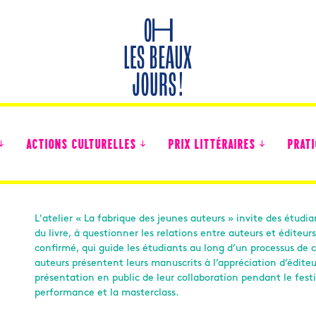
ACTIONS CULTURELLES
PRIX LITTÉRAIRES
PRATI
L'atelier « La fabrique des jeunes auteurs » invite des étudia
du livre, à questionner les relations entre auteurs et éditeur
Des nouvelles des collégiens
confirmé, qui guide les étudiants au long d’un processus de c
auteurs présentent leurs manuscrits à l’appréciation d’édit
présentation en public de leur collaboration pendant le festi
performance et la masterclass.