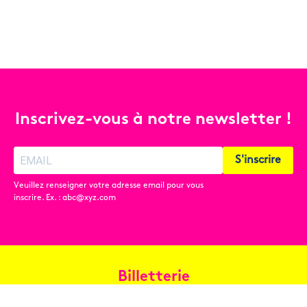
Inscrivez-vous à notre newsletter !
S'inscrire
Veuillez renseigner votre adresse email pour vous
inscrire. Ex. : abc@xyz.com
Billetterie
Réservez en ligne