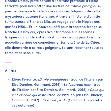
Natalie Dessay prête sa voix à l’écriture profonde d’Elena
Ferrante pour nous offrir une lecture de
L’Amie prodigieuse,
premier tome de la tétralogie au succès fulgurant de cette
mystérieuse auteure italienne. À travers l’histoire d’amitié
tumultueuse d’Elena et Lila, un voyage dans le Naples des
années 1950… Et un nouveau défi pour la soprano française
Natalie Dessay qui, après avoir triomphé sur les scènes
lyriques du monde entier, s’est lancée depuis peu dans une
nouvelle carrière de comédienne. Sur la scène de La Criée,
elle donne vie à ce récit poignant, faisant résonner toute sa
force et sa sensibilité.
À lire :
Elena Ferrante,
L’Amie prodigieuse
(trad. de l’italien par
Elsa Damien, Gallimard, 2014) ;
Le Nouveau nom
(trad.
de l’italien par Elsa Damien, Gallimard, 2016) ;
Celle qui
fuit et celle qui reste
(trad. de l’italien par Elsa Damien,
Gallimard, 2017) ;
L’Enfant perdu
(Gallimard, à paraître
cet automne).