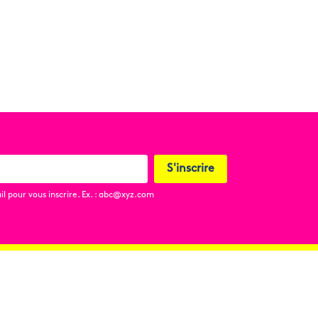
S'inscrire
l pour vous inscrire. Ex. : abc@xyz.com