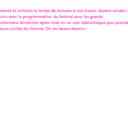
 parents et enfants le temps de lectures à voix haute. Quatre rendez
 écho avec la programmation du festival pour les grands.
e transformera dimanche après-midi en un coin bibliothèque pour prendr
ateurs invités du festival. Oh les beaux dessins !