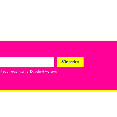
S'inscrire
l pour vous inscrire. Ex. : abc@xyz.com