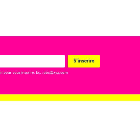
S'inscrire
l pour vous inscrire. Ex. : abc@xyz.com