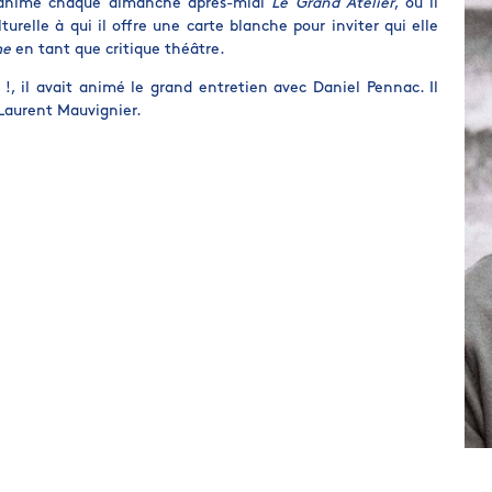
il anime chaque dimanche après-midi
Le Grand Atelier
, où il
urelle à qui il offre une carte blanche pour inviter qui elle
me
en tant que critique théâtre.
 !, il avait animé le grand entretien avec Daniel Pennac. Il
Laurent Mauvignier.