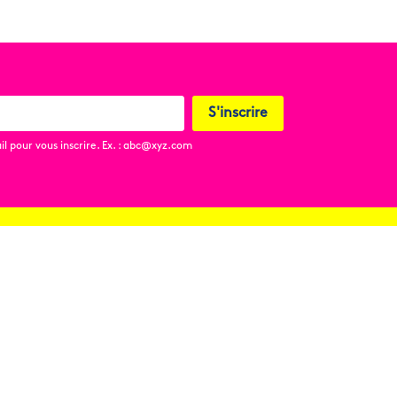
S'inscrire
l pour vous inscrire. Ex. : abc@xyz.com