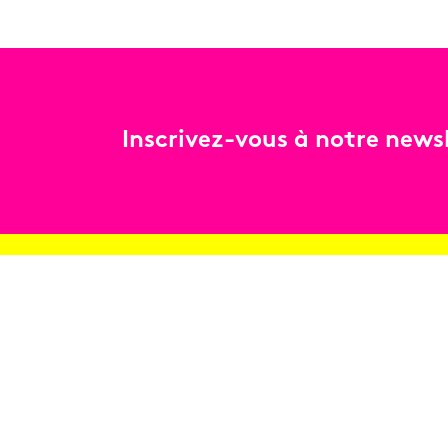
Inscrivez-vous à notre newsl
Billetterie
Réservez en ligne
Contact
Conditions générales de vente