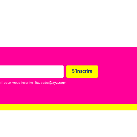
S'inscrire
l pour vous inscrire. Ex. : abc@xyz.com