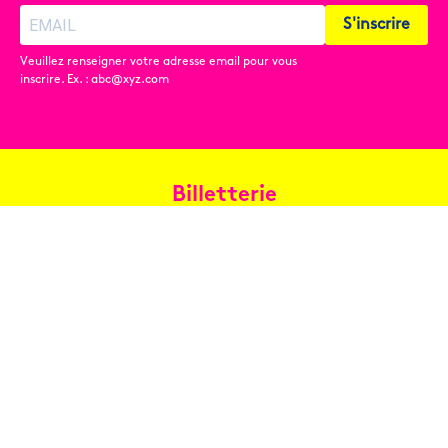
S'inscrire
Veuillez renseigner votre adresse email pour vous
inscrire. Ex. : abc@xyz.com
Billetterie
Réservez en ligne
Contact
Conditions générales de vente
Copyright © 2026 Oh les beaux jours ! - Tous droits réservés -
Mentions légales
-