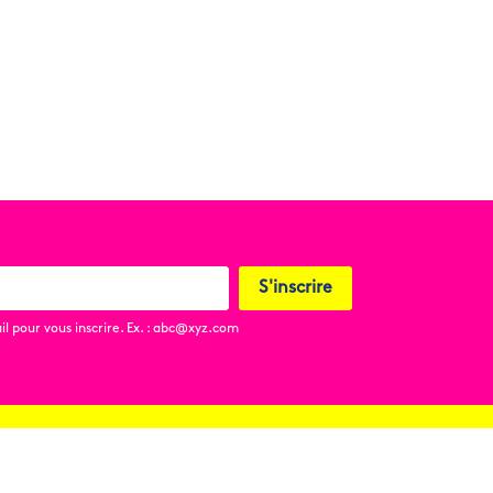
S'inscrire
l pour vous inscrire. Ex. : abc@xyz.com