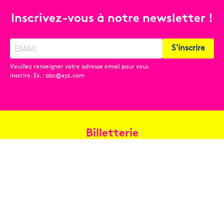
Inscrivez-vous à notre newsletter !
S'inscrire
Veuillez renseigner votre adresse email pour vous
inscrire. Ex. : abc@xyz.com
Billetterie
Réservez en ligne
Contact
Conditions générales de vente