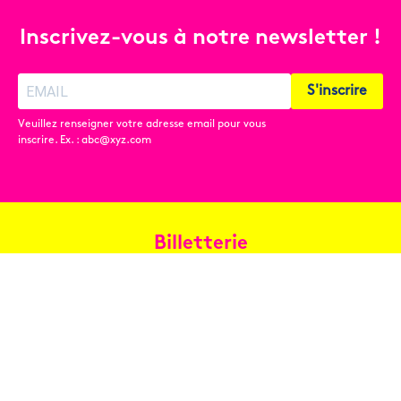
Inscrivez-vous à notre newsletter !
S'inscrire
Veuillez renseigner votre adresse email pour vous
inscrire. Ex. : abc@xyz.com
Billetterie
Réservez en ligne
Contact
Conditions générales de vente